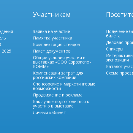
Участникам
Посетит
едения
Заявка на участие
Получение б
билета
елы
Памятка участника
Деловая про
О
Комплектация стендов
Спикеры
в 2025
Пакет документов
Интерактивн
Общие условия участия в
экспозиции
выставках «ООО Евроэкспо-
а
КОММ»
Каталог учас
Компенсации затрат для
Схема проезд
российских компаний
Спонсорские и маркетинговые
возможности
Продвижение и реклама
Как лучше подготовиться к
участию в выставке
Личный кабинет