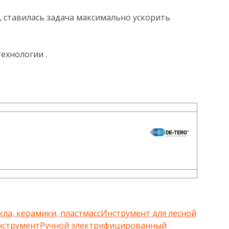
 ставилась задача максимально ускорить
ехнологии .
кла, керамики, пластмасс
Инструмент для лесной
нструмент
Ручной электрифицированный