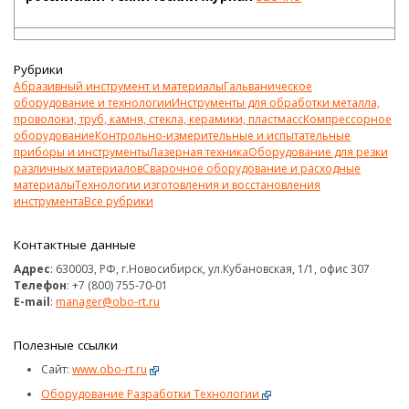
Рубрики
Абразивный инструмент и материалы
Гальваническое
оборудование и технологии
Инструменты для обработки металла,
проволоки, труб, камня, стекла, керамики, пластмасс
Компрессорное
оборудование
Контрольно-измерительные и испытательные
приборы и инструменты
Лазерная техника
Оборудование для резки
различных материалов
Сварочное оборудование и расходные
материалы
Технологии изготовления и восстановления
инструмента
Все рубрики
Контактные данные
Адрес
: 630003, РФ, г.Новосибирск, ул.Кубановская, 1/1, офис 307
Телефон
: +7 (800) 755-70-01
E-mail
:
manager@obo-rt.ru
Полезные ссылки
Сайт:
www.obo-rt.ru
Оборудование Разработки Технологии