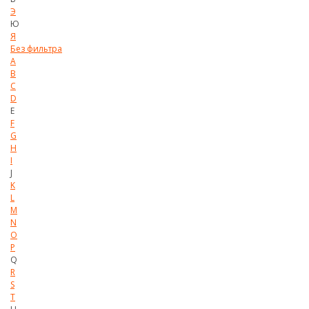
Э
Ю
Я
Без фильтра
A
B
C
D
E
F
G
H
I
J
K
L
M
N
O
P
Q
R
S
T