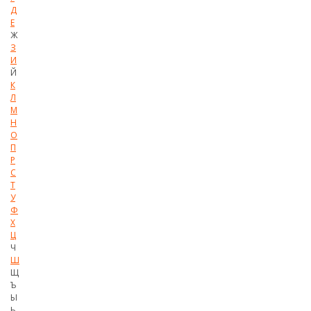
Д
Е
Ж
З
И
Й
К
Л
М
Н
О
П
Р
С
Т
У
Ф
Х
Ц
Ч
Ш
Щ
Ъ
Ы
Ь