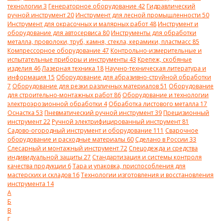
технологии
3
Генераторное оборудование
42
Гидравлический
ручной инструмент
20
Инструмент для лесной промышленности
50
Инструмент для окрасочных и малярных работ
48
Инструмент и
оборудование для автосервиса
80
Инструменты для обработки
металла, проволоки, труб, камня, стекла, керамики, пластмасс
85
Компрессорное оборудование
47
Контрольно-измерительные и
испытательные приборы и инструменты
43
Крепеж, скобяные
изделия
46
Лазерная техника
18
Научно-техническая литература и
информация
15
Оборудование для абразивно-струйной обработки
7
Оборудование для резки различных материалов
51
Оборудование
для строительно-монтажных работ
86
Оборудование и технологии
электроэрозионной обработки
4
Обработка листового металла
17
Оснастка
53
Пневматический ручной инструмент
39
Прецизионный
инструмент
22
Ручной электрифицированный инструмент
81
Садово-огородный инструмент и оборудование
111
Сварочное
оборудование и расходные материалы
60
Сделано в России
33
Слесарный и монтажный инструмент
72
Спецодежда и средства
индивидуальной защиты
27
Стандартизация и системы контроля
качества продукции
6
Тара и упаковка, приспособления для
мастерских и складов
16
Технологии изготовления и восстановления
инструмента
14
А
Б
В
Г