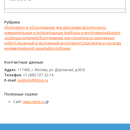
Рубрики
Инструмент и оборудование для автосервиса
Контрольно-
измерительные и испытательные приборы и инструменты
Крепеж,
скобяные изделия
Оборудование для строительно-монтажных
работ
Слесарный и монтажный инструмент
Спецодежда и средства
индивидуальной защиты
Все рубрики
Контактные данные
Адрес
: 117405, г. Москва, ул. Дорожная, д.60 Б
Телефон
: +7 (495) 727-32-14
E-mail
:
publicity@tdme.ru
Полезные ссылки
Сайт:
www.tdme.ru