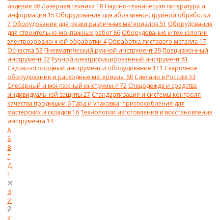
изделия
46
Лазерная техника
18
Научно-техническая литература и
информация
15
Оборудование для абразивно-струйной обработки
7
Оборудование для резки различных материалов
51
Оборудование
для строительно-монтажных работ
86
Оборудование и технологии
электроэрозионной обработки
4
Обработка листового металла
17
Оснастка
53
Пневматический ручной инструмент
39
Прецизионный
инструмент
22
Ручной электрифицированный инструмент
81
Садово-огородный инструмент и оборудование
111
Сварочное
оборудование и расходные материалы
60
Сделано в России
33
Слесарный и монтажный инструмент
72
Спецодежда и средства
индивидуальной защиты
27
Стандартизация и системы контроля
качества продукции
6
Тара и упаковка, приспособления для
мастерских и складов
16
Технологии изготовления и восстановления
инструмента
14
А
Б
В
Г
Д
Е
Ж
З
И
Й
К