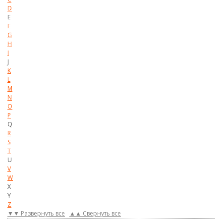
D
E
F
G
H
I
J
K
L
M
N
O
P
Q
R
S
T
U
V
W
X
Y
Z
▼▼ Развернуть все
▲▲ Свернуть все