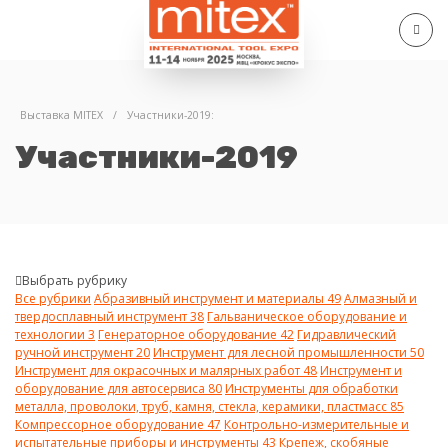
Выставка MITEX
/
Участники-2019:
Участники-2019
Выбрать рубрику
Все рубрики
Абразивный инструмент и материалы
49
Алмазный и
твердосплавный инструмент
38
Гальваническое оборудование и
технологии
3
Генераторное оборудование
42
Гидравлический
ручной инструмент
20
Инструмент для лесной промышленности
50
Инструмент для окрасочных и малярных работ
48
Инструмент и
оборудование для автосервиса
80
Инструменты для обработки
металла, проволоки, труб, камня, стекла, керамики, пластмасс
85
Компрессорное оборудование
47
Контрольно-измерительные и
испытательные приборы и инструменты
43
Крепеж, скобяные