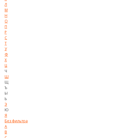
Л
М
Н
О
П
Р
С
Т
У
Ф
Х
Ц
Ч
Ш
Щ
Ъ
Ы
Ь
Э
Ю
Я
Без фильтра
A
B
C